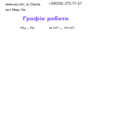
+38096-375-77-57
Київська обл., м. Обухів,
вул. Миру 14а
Графік роботи
Пн - Пт
8:00 – 21:00
Субота
9:00 – 19:00
Неділя
Зачинено
Місцезнаходження