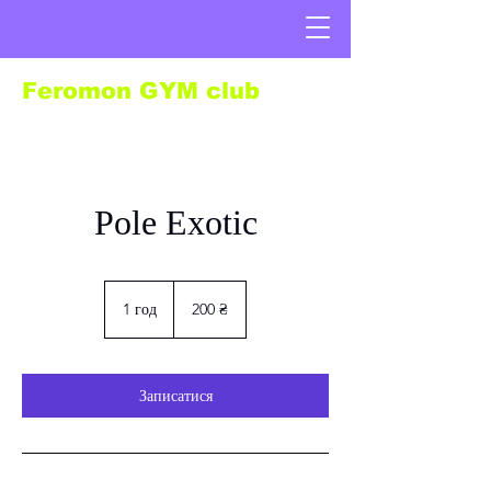
Feromon GYM club
Pole Exotic
200
українських
1 год
1
200 ₴
гривень
г
о
Записатися