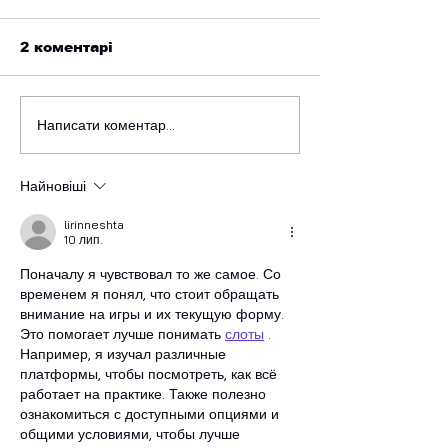
2 коментарі
Масаж
Меню бару
Написати коментар...
Найновіші
lirinneshta
10 лип.
Поначалу я чувствовал то же самое. Со 
временем я понял, что стоит обращать 
внимание на игры и их текущую форму. 
Это помогает лучше понимать 
слоты
 . 
Например, я изучал различные 
платформы, чтобы посмотреть, как всё 
работает на практике. Также полезно 
ознакомиться с доступными опциями и 
общими условиями, чтобы лучше 