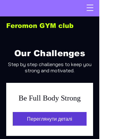
Feromon GYM club
Our Challenges
Step by step challenges to keep you
strong and motivated.
Be Full Body Strong
Переглянути деталі