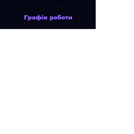
+38096-375-77-57
Київська обл., м. Обухів,
вул. Миру 14а
Графік роботи
Пн - Пт
8:00 – 21:00
Субота
9:00 – 19:00
Неділя
Зачинено
Місцезнаходження